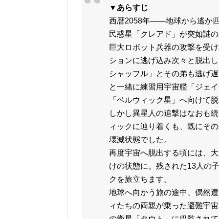
▼あらすじ
西暦2058年――地球から遙
民惑星「クレアド」が突如謎の
巨大ロボット兵器の攻撃を受け
ションに逃げ込み次々と脱出し
シャッフル」とその弟も逃げ遅
と一緒に練習用宇宙艦「ジェイ
「ベルウィック星」へ向けて脱
しかし異星人の追撃はなおも続
ィックに辿り着くも、既にその
壊滅状態でした。
再度宇宙へ脱出する頃には、大
けの状態に。残された13人の
クを旅立ちます。
地球へ向かう旅の途中、偶然遭
ィたちの両親が乗った避難宇宙
の衛星「タウト」に収監されて