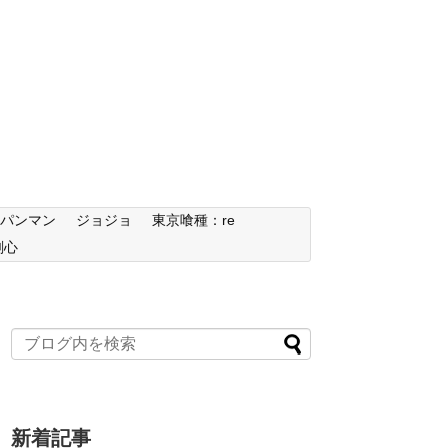
ンパンマン
ジョジョ
東京喰種：re
剣心
新着記事