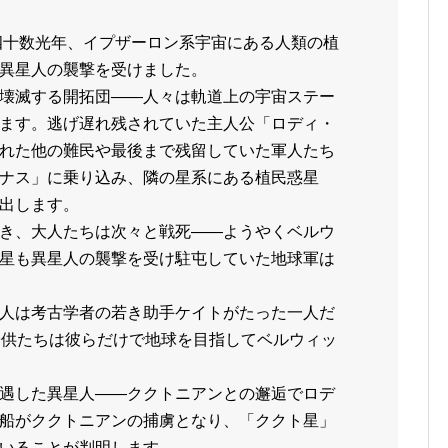
か四十数光年、イプザーロン系宇宙にある人類の植
異星人の襲撃を受けました。
壊滅する開拓団――人々は軌道上の宇宙ステー
ます。逃げ遅れ残されていた主人公「ロディ・
れた他の難民や最後まで残留していた軍人たち
ナス」に乗り込み、隣の星系にある植民惑星
出します。
き、大人たちは次々と戦死――ようやくベルウ
星も異星人の襲撃を受け駐屯していた地球軍は
人は考古学者の若き助手ケイトがたった一人だ
子供たちは彼らだけで地球を目指してベルウィッ
遇した異星人――ククトニアンとの邂逅でロデ
船がククトニアンの捕虜となり、「ククト星」
いることが判明します。