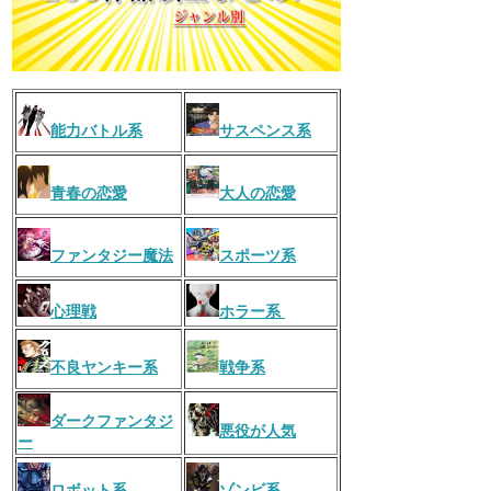
能力バトル系
サスペンス系
青春の恋愛
大人の恋愛
ファンタジー魔法
スポーツ系
心理戦
ホラー系
不良ヤンキー系
戦争系
ダークファンタジ
悪役が人気
ー
ロボット系
ゾンビ系