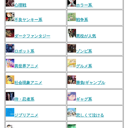
心理戦
ホラー系
不良ヤンキー系
戦争系
ダークファンタジー
悪役が人気
ロボット系
ゾンビ系
異世界アニメ
グルメ系
社会現象アニメ
勝負/ギャンブル
侍・忍者系
ギャグ系
ジブリアニメ
悲しくて泣ける