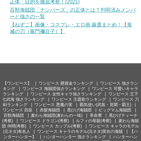
正体・目的を徹底考察！(2021)
百獣海賊団「ナンバーズ」の正体とは？判明済みメンバ
ーと強さの一覧
【ねずこ】画像・コスプレ・エロ画 厳選まとめ！【鬼
滅の刃（竈門禰豆子）】
【ワンピース】
ワンピース 懸賞金ランキング
ワンピース 強さラン
キング
ワンピース 海賊団強さランキング
ワンピース 可愛いキャラ
ランキング
ワンピース 女性キャラ強さランキング
ワンピース 王下
七武海 強さランキング
ワンピース 主題歌ランキング
ワンピース 刀
剣ランキング
ワンピース 悪魔の実
覇気使い(武装・見聞・覇王)
ワンピース 四皇
赤髪海賊団
黒ひげ海賊団
ビッグマム海賊団
百獣海賊団
麦わら海賊団(麦わらの一味)
革命軍
黒ひげティーチ
(考察)
ワンピース ドラゴン(考察)
ルフィの母親(考察)
麦わら海賊
団 仲間(考察)
ワンピース カップル(考察)
ワンピース キャラのモデル
(元ネタ)有名人
ワンピース キャラのモデル(元ネタ)実在の海賊
【ハ
ンターハンター】
ハンターハンター 強さランキング
ハンターハン