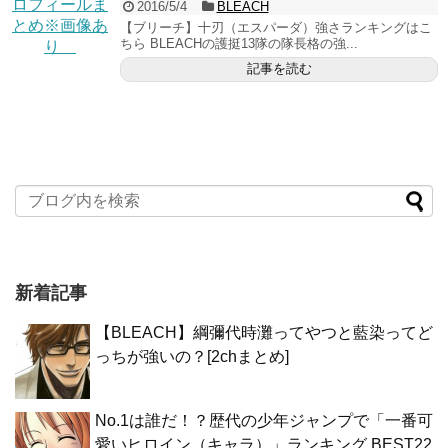
2016/5/4
BLEACH
【ブリーチ】十刃（エスパーダ）強さランキングはこ
ちら BLEACHの護挺13隊の隊長格の強...
記事を読む
新着記事
【BLEACH】綱彌代時灘ってやつと藍染ってど
っちが強いの？[2chまとめ]
No.1は誰だ！？歴代の少年ジャンプで「一番可
愛いヒロイン（キャラ）」ランキング BEST22