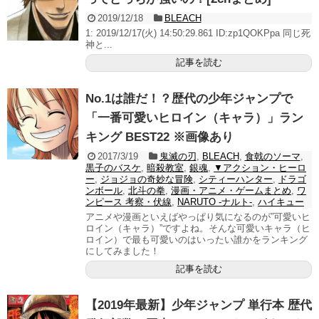
2019/12/18
BLEACH
1: 2019/12/17(火) 14:50:29.861 ID:zp1QOKPpa 同じ死
神と...
記事を読む
No.1は誰だ！？歴代の少年ジャンプで
「一番可愛いヒロイン（キャラ）」ラン
キング BEST22 ※画像あり
2017/3/19
鬼滅の刃
,
BLEACH
,
食戟のソーマ
,
黒子のバスケ
,
暗殺教室
,
銀魂
,
▼アクション・ヒーロ
ー
,
ジョジョの奇妙な冒険
,
シティーハンター
,
ドラゴ
ンボール
,
北斗の拳
,
漫画・アニメ・ゲームまとめ
,
ワ
ンピース 考察・伏線
,
NARUTO -ナルト-
,
ハイキュー
アニメや漫画といえばやっぱり気になるのが”可愛いヒ
ロイン（キャラ）”ですよね。そんな可愛いキャラ（ヒ
ロイン）で最も可愛いのはいったい誰かをランキング
にしてみました！
記事を読む
【2019年最新】少年ジャンプ 単行本 歴代