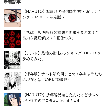
新着記事
【NARUTO】写輪眼の最強能力(技・術)ランキ
ングTOP10！＜決定版＞
うちは一族 写輪眼の種類と開眼者まとめ！全
能力を徹底解説（※画像つき）
【ナルト】最強の術(技)ランキングTOP20！を
決めてみた。
【保存版】ナルト最終回まとめ！各キャラたち
の現在とは -NARUTO最終回-
【NARUTO】少年編見返したんだけどサスケ
いい奴すぎワロタww [2chまとめ]