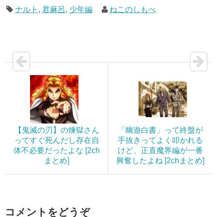
ナルト
,
君麻呂
,
少年編
ねこのしもべ
【鬼滅の刃】の煉獄さん
「幽遊白書」って終盤が
ってすぐ死んだし存在自
手抜きってよく叩かれる
体不必要だったよな [2ch
けど、正直魔界編が一番
まとめ]
興奮したよね [2chまとめ]
コメントをどうぞ