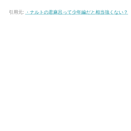
引用元:
・
ナルトの君麻呂って少年編だと相当強くない？