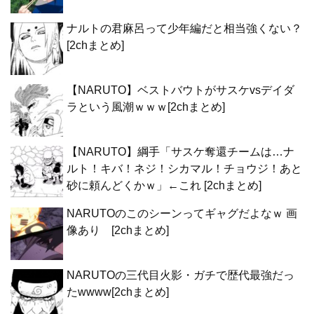
ナルトの君麻呂って少年編だと相当強くない？
[2chまとめ]
【NARUTO】ベストバウトがサスケvsデイダ
ラという風潮ｗｗｗ[2chまとめ]
【NARUTO】綱手「サスケ奪還チームは…ナ
ルト！キバ！ネジ！シカマル！チョウジ！あと
砂に頼んどくかｗ」←これ [2chまとめ]
NARUTOのこのシーンってギャグだよなｗ 画
像あり [2chまとめ]
NARUTOの三代目火影・ガチで歴代最強だっ
たwwww[2chまとめ]