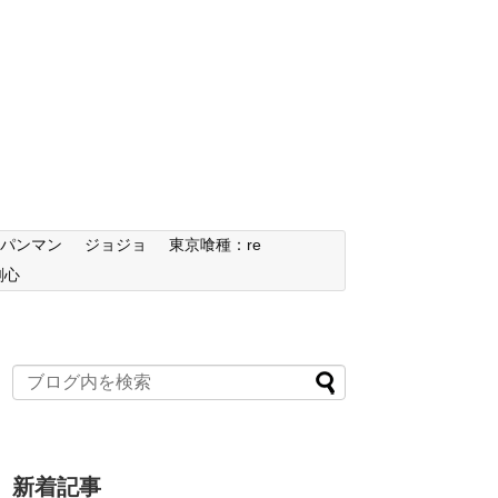
ンパンマン
ジョジョ
東京喰種：re
剣心
新着記事