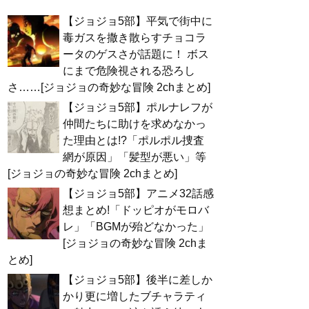
【ジョジョ5部】平気で街中に
毒ガスを撒き散らすチョコラ
ータのゲスさが話題に！ ボス
にまで危険視される恐ろし
さ……[ジョジョの奇妙な冒険 2chまとめ]
【ジョジョ5部】ポルナレフが
仲間たちに助けを求めなかっ
た理由とは!?「ポルポル捜査
網が原因」「髪型が悪い」等
[ジョジョの奇妙な冒険 2chまとめ]
【ジョジョ5部】アニメ32話感
想まとめ!「ドッピオがモロバ
レ」「BGMが殆どなかった」
[ジョジョの奇妙な冒険 2chま
とめ]
【ジョジョ5部】後半に差しか
かり更に増したブチャラティ