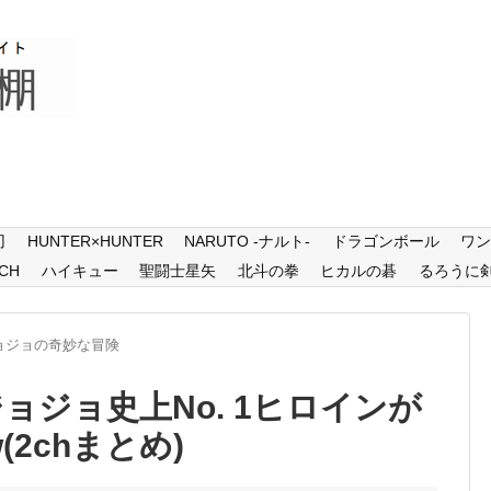
刃
HUNTER×HUNTER
NARUTO -ナルト-
ドラゴンボール
ワ
CH
ハイキュー
聖闘士星矢
北斗の拳
ヒカルの碁
るろうに
ョジョの奇妙な冒険
ョジョ史上No. 1ヒロインが
2chまとめ)