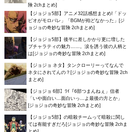
険 2chまとめ]
【ジョジョ5部】アニメ32話感想まとめ!「ドッ
ピオがモロバレ」「BGMが殆どなかった」[ジ
ョジョの奇妙な冒険 2chまとめ]
【ジョジョ5部】後半に差しかかり更に増した
ブチャラティの魅力……。涙を誘う彼の人柄と
は[ジョジョの奇妙な冒険 2chまとめ]
【ジョジョ ネタ】タンクローリーってなんで
ネタにされてんの？[ジョジョの奇妙な冒険 2ch
まとめ]
【ジョジョ 6部】ﾜｲ「6部つまんねぇ」信者
「いや面白い…面白いっ…よ最後の方とか」
[ジョジョの奇妙な冒険 2chまとめ]
【ジョジョ5部】の暗殺チームって暗殺に関し
ては有能すぎだろ[ジョジョの奇妙な冒険 2chま
とめ]