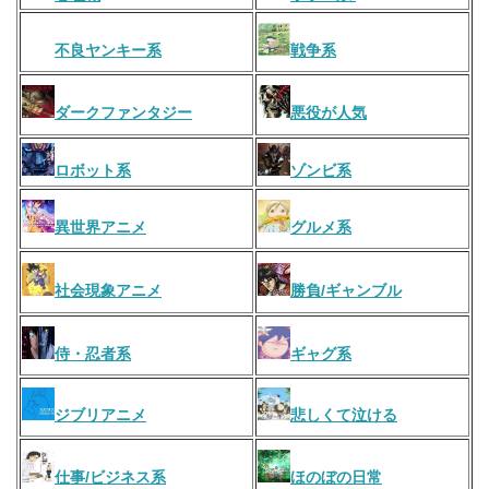
不良ヤンキー系
戦争系
ダークファンタジー
悪役が人気
ロボット系
ゾンビ系
異世界アニメ
グルメ系
社会現象アニメ
勝負/ギャンブル
侍・忍者系
ギャグ系
ジブリアニメ
悲しくて泣ける
仕事/ビジネス系
ほのぼの日常