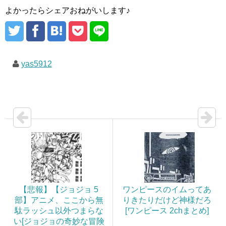
よかったらシェアおねがいします♪
yas5912
【悲報】【ジョジョ 5
ワンピースのイムってあ
部】アニメ、ここから無
りきたりだけど神様だろ
駄ラッシュ以外つまらな
[ワンピース 2chまとめ]
い[ジョジョの奇妙な冒険