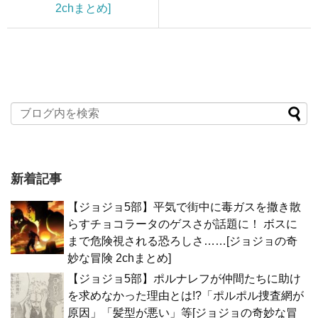
2chまとめ]
新着記事
【ジョジョ5部】平気で街中に毒ガスを撒き散
らすチョコラータのゲスさが話題に！ ボスに
まで危険視される恐ろしさ……[ジョジョの奇
妙な冒険 2chまとめ]
【ジョジョ5部】ポルナレフが仲間たちに助け
を求めなかった理由とは!?「ポルポル捜査網が
原因」「髪型が悪い」等[ジョジョの奇妙な冒