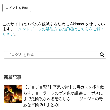
このサイトはスパムを低減するために Akismet を使ってい
ます。
コメントデータの処理方法の詳細はこちらをご覧く
ださい
。
新着記事
【ジョジョ5部】平気で街中に毒ガスを撒き散
らすチョコラータのゲスさが話題に！ ボスに
まで危険視される恐ろしさ……[ジョジョの奇
妙な冒険 2chまとめ]