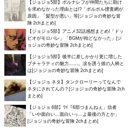
【ジョジョ5部】ポルナレフが仲間たちに助け
を求めなかった理由とは!?「ポルポル捜査網が
原因」「髪型が悪い」等[ジョジョの奇妙な冒
険 2chまとめ]
【ジョジョ5部】アニメ32話感想まとめ!「ドッ
ピオがモロバレ」「BGMが殆どなかった」[ジ
ョジョの奇妙な冒険 2chまとめ]
【ジョジョ5部】後半に差しかかり更に増した
ブチャラティの魅力……。涙を誘う彼の人柄と
は[ジョジョの奇妙な冒険 2chまとめ]
【ジョジョ ネタ】タンクローリーってなんで
ネタにされてんの？[ジョジョの奇妙な冒険 2ch
まとめ]
【ジョジョ 6部】ﾜｲ「6部つまんねぇ」信者
「いや面白い…面白いっ…よ最後の方とか」
[ジョジョの奇妙な冒険 2chまとめ]