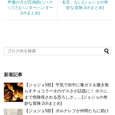
声優の方が圧倒的にハマ
名言、ない[ジョジョの奇
ってた[ハンターハンター
妙な冒険 2chまとめ]
2chまとめ]
新着記事
【ジョジョ5部】平気で街中に毒ガスを撒き散
らすチョコラータのゲスさが話題に！ ボスに
まで危険視される恐ろしさ……[ジョジョの奇
妙な冒険 2chまとめ]
【ジョジョ5部】ポルナレフが仲間たちに助け