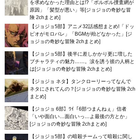
を求めなかった理由とは!?「ポルポル捜査網が
原因」「髪型が悪い」等[ジョジョの奇妙な冒
険 2chまとめ]
【ジョジョ5部】アニメ32話感想まとめ!「ドッ
ピオがモロバレ」「BGMが殆どなかった」[ジ
ョジョの奇妙な冒険 2chまとめ]
【ジョジョ5部】後半に差しかかり更に増した
ブチャラティの魅力……。涙を誘う彼の人柄と
は[ジョジョの奇妙な冒険 2chまとめ]
【ジョジョ ネタ】タンクローリーってなんで
ネタにされてんの？[ジョジョの奇妙な冒険 2ch
まとめ]
【ジョジョ 6部】ﾜｲ「6部つまんねぇ」信者
「いや面白い…面白いっ…よ最後の方とか」
[ジョジョの奇妙な冒険 2chまとめ]
【ジョジョ5部】の暗殺チームって暗殺に関し