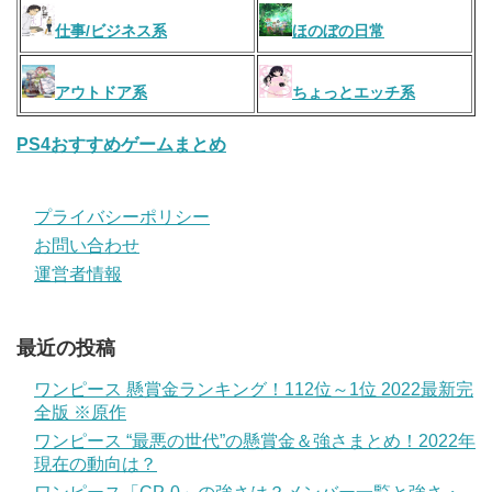
仕事/ビジネス系
ほのぼの日常
アウトドア系
ちょっとエッチ系
PS4おすすめゲームまとめ
プライバシーポリシー
お問い合わせ
運営者情報
最近の投稿
ワンピース 懸賞金ランキング！112位～1位 2022最新完
全版 ※原作
ワンピース “最悪の世代”の懸賞金＆強さまとめ！2022年
現在の動向は？