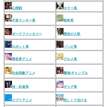
心理戦
ホラー系
不良ヤンキー系
戦争系
ダークファンタジー
悪役が人気
ロボット系
ゾンビ系
異世界アニメ
グルメ系
社会現象アニメ
勝負/ギャンブル
侍・忍者系
ギャグ系
ジブリアニメ
悲しくて泣ける