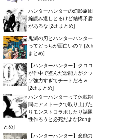
ハンターハンターの幻影旅団
編読み返しとるけど結構矛盾
があるな [2chまとめ]
鬼滅の刃とハンターハンター
ってどっちが面白いの？ [2ch
まとめ]
【ハンターハンター】クロロ
が作中で盗んだ念能力がクッ
ソ強力すぎてチートだろｗ
[2chまとめ]
ハンターハンターって休載期
間にアメトークで取り上げた
りモンストコラボしたり話題
性作ろうと必死だよな[2chま
とめ]
【ハンターハンター】念能力