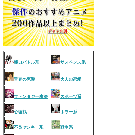
能力バトル系
サスペンス系
青春の恋愛
大人の恋愛
ファンタジー魔法
スポーツ系
心理戦
ホラー系
不良ヤンキー系
戦争系