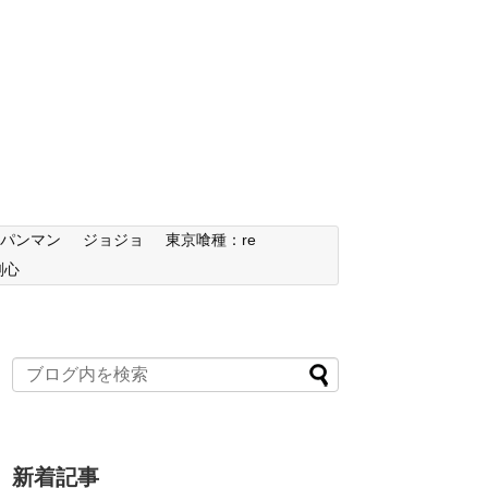
ンパンマン
ジョジョ
東京喰種：re
剣心
新着記事