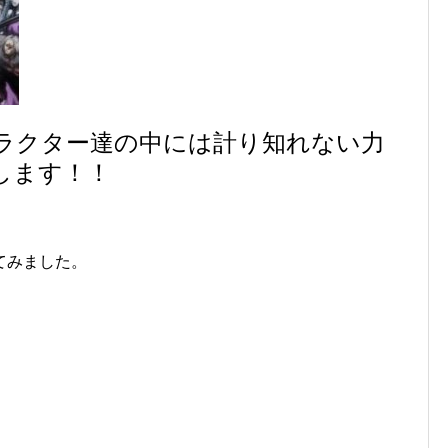
ラクター達の中には計り知れない力
します！！
てみました。