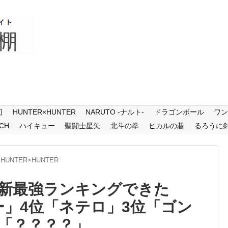
刃
HUNTER×HUNTER
NARUTO -ナルト-
ドラゴンボール
ワ
CH
ハイキュー
聖闘士星矢
北斗の拳
ヒカルの碁
るろうに
HUNTER×HUNTER
新最強ランキングできた
ー」4位「ネテロ」3位「ゴン
位「？？？？」