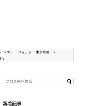
ンパンマン
ジョジョ
東京喰種：re
剣心
新着記事