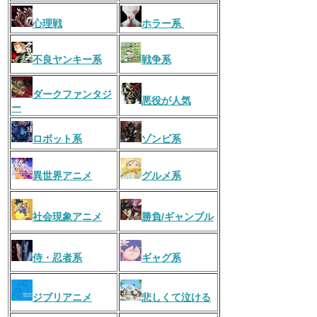
心理戦
ホラー系
不良ヤンキー系
戦争系
ダークファンタジ
悪役が人気
ー
ロボット系
ゾンビ系
異世界アニメ
グルメ系
社会現象アニメ
勝負/ギャンブル
侍・忍者系
ギャグ系
ジブリアニメ
悲しくて泣ける