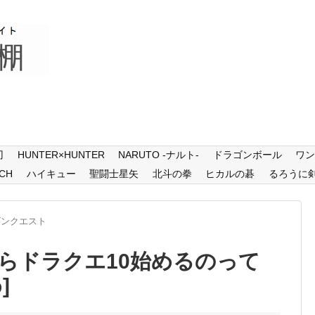
刃
HUNTER×HUNTER
NARUTO -ナルト-
ドラゴンボール
ワ
CH
ハイキュー
聖闘士星矢
北斗の拳
ヒカルの碁
るろうに
ゴンクエスト
らドラクエ10始めるのって
]