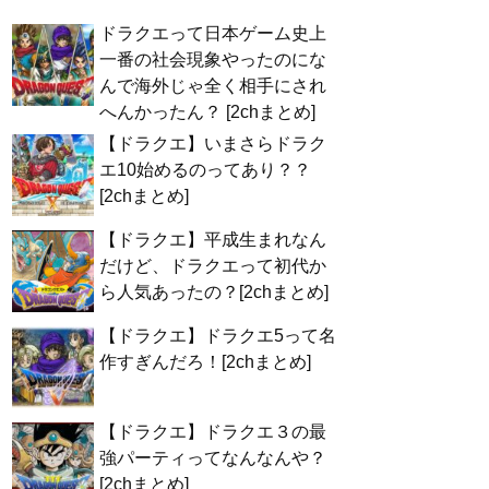
ドラクエって日本ゲーム史上
一番の社会現象やったのにな
んで海外じゃ全く相手にされ
へんかったん？ [2chまとめ]
【ドラクエ】いまさらドラク
エ10始めるのってあり？？
[2chまとめ]
【ドラクエ】平成生まれなん
だけど、ドラクエって初代か
ら人気あったの？[2chまとめ]
【ドラクエ】ドラクエ5って名
作すぎんだろ！[2chまとめ]
【ドラクエ】ドラクエ３の最
強パーティってなんなんや？
[2chまとめ]