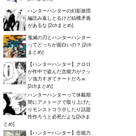
ハンターハンターの幻影旅団
編読み返しとるけど結構矛盾
があるな [2chまとめ]
鬼滅の刃とハンターハンター
ってどっちが面白いの？ [2ch
まとめ]
【ハンターハンター】クロロ
が作中で盗んだ念能力がクッ
ソ強力すぎてチートだろｗ
[2chまとめ]
ハンターハンターって休載期
間にアメトークで取り上げた
りモンストコラボしたり話題
性作ろうと必死だよな[2chま
とめ]
【ハンターハンター】念能力