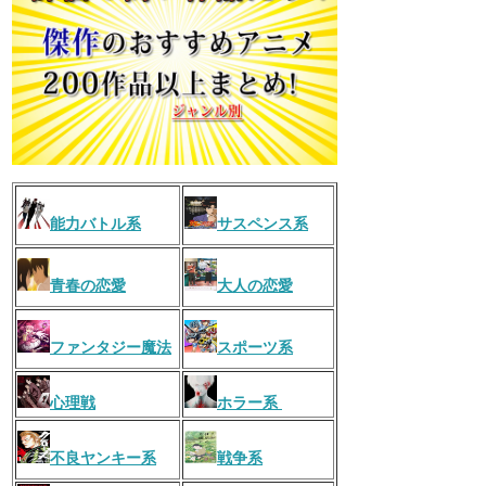
能力バトル系
サスペンス系
青春の恋愛
大人の恋愛
ファンタジー魔法
スポーツ系
心理戦
ホラー系
不良ヤンキー系
戦争系