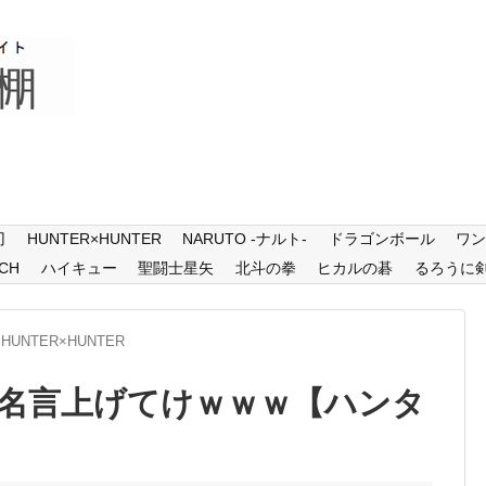
刃
HUNTER×HUNTER
NARUTO -ナルト-
ドラゴンボール
ワ
CH
ハイキュー
聖闘士星矢
北斗の拳
ヒカルの碁
るろうに
HUNTER×HUNTER
名言上げてけｗｗｗ【ハンタ