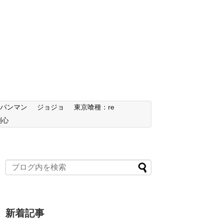
ンパンマン
ジョジョ
東京喰種：re
剣心
新着記事