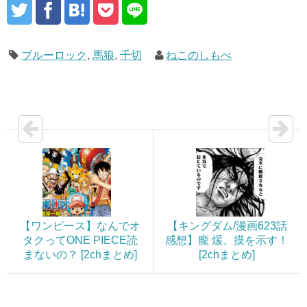
ブルーロック
,
馬狼
,
千切
ねこのしもべ
【ワンピース】なんでオ
【キングダム/漫画623話
タクってONE PIECE読
感想】龐 煖、摸を示す！
まないの？ [2chまとめ]
[2chまとめ]