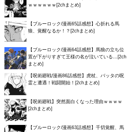
ｗｗｗｗｗｗ[2chまとめ]
【ブルーロック/漫画65話感想】心折れる馬
狼、覚醒なるか！？[2chまとめ]
【ブルーロック/漫画64話感想】馬狼の立ち位
置が下がりすぎて王様の名が泣いている…[2ch
まとめ]
【呪術廻戦/漫画86話感想】虎杖、バッタの呪
霊と遭遇！戦闘開始！[2chまとめ]
【呪術廻戦】突然面白くなった理由ｗｗｗｗ
[2chまとめ]
【ブルーロック/漫画63話感想】千切覚醒、馬