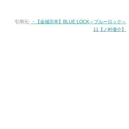
引用元:
・
【金城宗幸】BLUE LOCK～ブルーロック～
11【ノ村優介】