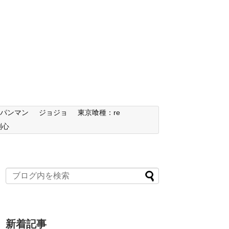
ンパンマン
ジョジョ
東京喰種：re
剣心
新着記事