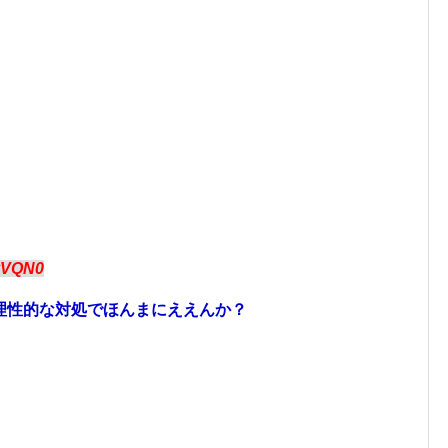
vVQN0
理性的な対処でほんまにええんか？