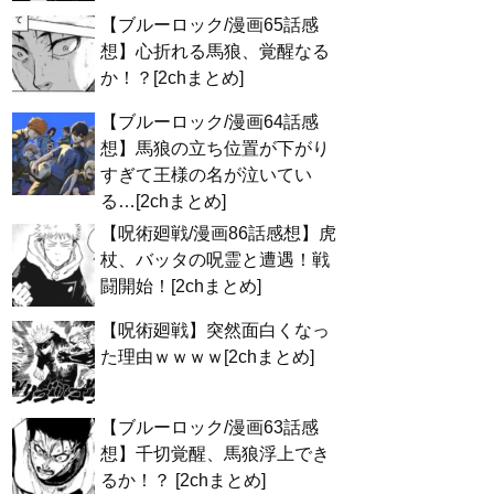
【ブルーロック/漫画65話感
想】心折れる馬狼、覚醒なる
か！？[2chまとめ]
【ブルーロック/漫画64話感
想】馬狼の立ち位置が下がり
すぎて王様の名が泣いてい
る…[2chまとめ]
【呪術廻戦/漫画86話感想】虎
杖、バッタの呪霊と遭遇！戦
闘開始！[2chまとめ]
【呪術廻戦】突然面白くなっ
た理由ｗｗｗｗ[2chまとめ]
【ブルーロック/漫画63話感
想】千切覚醒、馬狼浮上でき
るか！？ [2chまとめ]