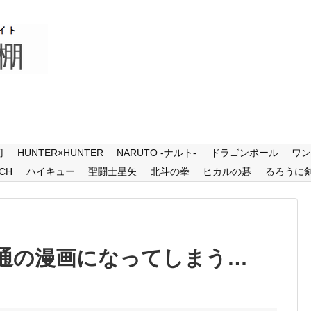
刃
HUNTER×HUNTER
NARUTO -ナルト-
ドラゴンボール
ワ
CH
ハイキュー
聖闘士星矢
北斗の拳
ヒカルの碁
るろうに
通の漫画になってしまう…