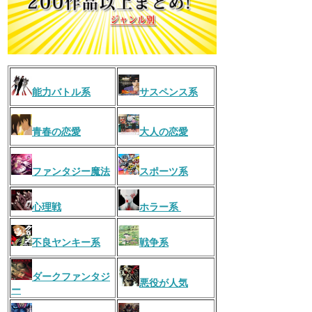
能力バトル系
サスペンス系
青春の恋愛
大人の恋愛
ファンタジー魔法
スポーツ系
心理戦
ホラー系
不良ヤンキー系
戦争系
ダークファンタジ
悪役が人気
ー