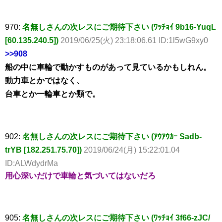
970:
名無しさんの次レスにご期待下さい (ﾜｯﾁｮｲ 9b16-YuqL
[60.135.240.5])
2019/06/25(火) 23:18:06.61 ID:1l5wG9xy0
>>908
船の中に車輪で動かすものがあって見ているかもしれん。
動力車とかではなく、
台車とか一輪車とか類で。
902:
名無しさんの次レスにご期待下さい (ｱｳｱｳｶｰ Sadb-
trYB [182.251.75.70])
2019/06/24(月) 15:22:01.04
ID:ALWdydrMa
用心深いだけで車輪と気づいてはないだろ
905:
名無しさんの次レスにご期待下さい (ﾜｯﾁｮｲ 3f66-zJC/