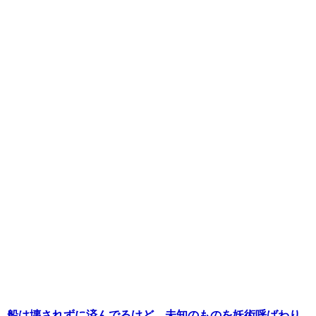
船は壊されずに済んでるけど、未知のものを妖術呼ばわり