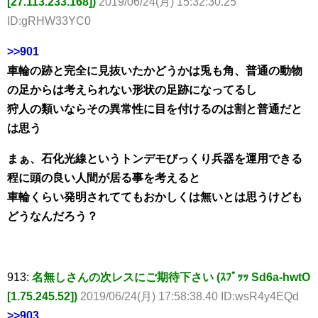
[27.113.233.168])
2019/06/24(月) 15:32:30.25
ID:gRHW33YC0
>>901
車輪の跡と完全に見抜いたかどうかは兎も角、普通の動物
の足からは考えられない形状の足跡になってるし
狩人の類いならその異常性に目を付けるのは割と普通だと
は思う
まぁ、石化光線というトンデモびっくり兵器を運用できる
程に頭の良い人間が居る事を考えると
車輪くらい発明されててもおかしくは無いとは思うけども
どうなんだろう？
913:
名無しさんの次レスにご期待下さい (ｽﾌﾟｯｯ Sd6a-hwtO
[1.75.245.52])
2019/06/24(月) 17:58:38.40 ID:wsR4y4EQd
>>903