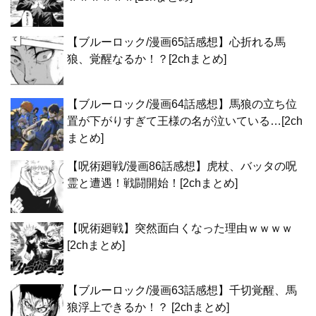
【ブルーロック/漫画65話感想】心折れる馬
狼、覚醒なるか！？[2chまとめ]
【ブルーロック/漫画64話感想】馬狼の立ち位
置が下がりすぎて王様の名が泣いている…[2ch
まとめ]
【呪術廻戦/漫画86話感想】虎杖、バッタの呪
霊と遭遇！戦闘開始！[2chまとめ]
【呪術廻戦】突然面白くなった理由ｗｗｗｗ
[2chまとめ]
【ブルーロック/漫画63話感想】千切覚醒、馬
狼浮上できるか！？ [2chまとめ]