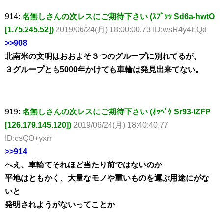
914:
名無しさんの次レスにご期待下さい (ｽﾌﾟｯｯ Sd6a-hwtO
[1.75.245.52])
2019/06/24(月) 18:00:00.73 ID:wsR4y4EQd
>>908
北南米の文明はおおよそ３つのグループに別れてるが、
３グループとも5000年かけても車輪は発見出来てない。
919:
名無しさんの次レスにご期待下さい (ｵｯﾍﾟｹ Sr93-IZFP
[126.179.145.120])
2019/06/24(月) 18:40:40.77
ID:csQO+yxrr
>>914
へえ、車輪てそれほど当たり前ではないのか
平地はともかく、大量なモノや重いものを運ぶ用途にがな
いと
発明されようがないってことか