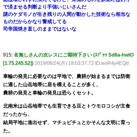
で済ませる判断より手強いじいさんだ
謎のケダモノが生き残りの人間が動かした技術なら相当な
ものだからかなり警戒してる
司帝国焼き直しのままではないな
915:
名無しさんの次レスにご期待下さい (ｽﾌﾟｯｯ Sd6a-hwtO
[1.75.245.52])
2019/06/24(月) 18:03:37.72 ID:wsR4y4EQd
車輪の発見に必要なのは平地で、農耕が始まるまでは防衛
に適した山岳地帯に居を構えることが多く、
農耕の発見と車輪の発見は恐らくセット。
北南米は山岳地帯でも生育できる豆とトウモロコシが主食
だったから、
結局平地に進出せず、マチュピチュとかそんな文明に育っ
た。