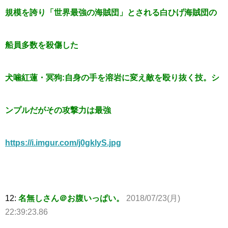
規模を誇り「世界最強の海賊団」とされる白ひげ海賊団の
船員多数を殺傷した
犬噛紅蓮・冥狗:自身の手を溶岩に変え敵を殴り抜く技。シ
ンプルだがその攻撃力は最強
https://i.imgur.com/j0gklyS.jpg
12:
名無しさん＠お腹いっぱい。
2018/07/23(月)
22:39:23.86