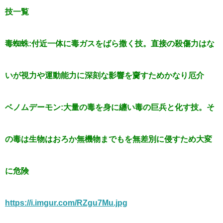
技一覧
毒蜘蛛:付近一体に毒ガスをばら撒く技。直接の殺傷力はな
いが視力や運動能力に深刻な影響を齎すためかなり厄介
ベノムデーモン:大量の毒を身に纏い毒の巨兵と化す技。そ
の毒は生物はおろか無機物までもを無差別に侵すため大変
に危険
https://i.imgur.com/RZgu7Mu.jpg