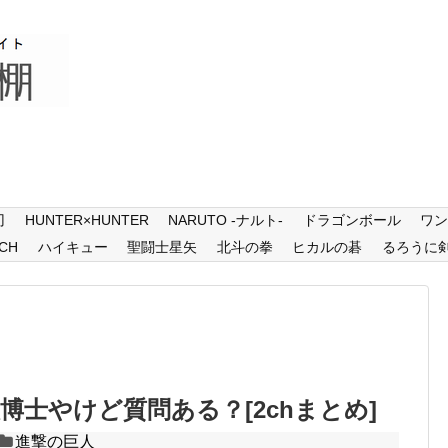
刃
HUNTER×HUNTER
NARUTO -ナルト-
ドラゴンボール
ワ
CH
ハイキュー
聖闘士星矢
北斗の拳
ヒカルの碁
るろうに
博士やけど質問ある？[2chまとめ]
進撃の巨人