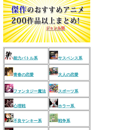
能力バトル系
サスペンス系
青春の恋愛
大人の恋愛
ファンタジー魔法
スポーツ系
心理戦
ホラー系
不良ヤンキー系
戦争系