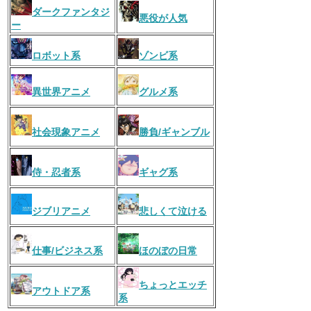
ダークファンタジ
悪役が人気
ー
ロボット系
ゾンビ系
異世界アニメ
グルメ系
社会現象アニメ
勝負/ギャンブル
侍・忍者系
ギャグ系
ジブリアニメ
悲しくて泣ける
仕事/ビジネス系
ほのぼの日常
ちょっとエッチ
アウトドア系
系